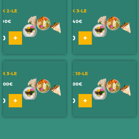
IK 2-LE
VALIK 3-LE
,90
€
12,40
€
0
0
+
-
+
IK 5-LE
VALIK 10-LE
8,00
€
59,00
€
0
0
+
-
+