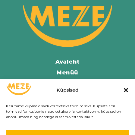
Avaleht
Menüü
Asukohad
Küpsised
Kontakt
Meist
Kasutame küpsiseid saidi korrektseks toimimiseks. Küpsiste abil
toimivad funktsioonid nagu ostukorv ja kontaktvorm, küpsised on
anonüümsed ning nendega ei saa tuvastada isikut.