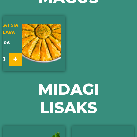
TAATSIA
KLAVA
,50
€
0
+
MIDAGI
LISAKS